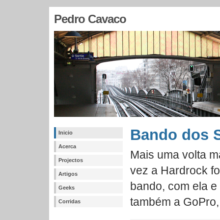
Pedro Cavaco
Bando dos S
Inicio
Acerca
Mais uma volta m
Projectos
vez a Hardrock fo
Artigos
bando, com ela e
Geeks
também a GoPro, f
Corridas