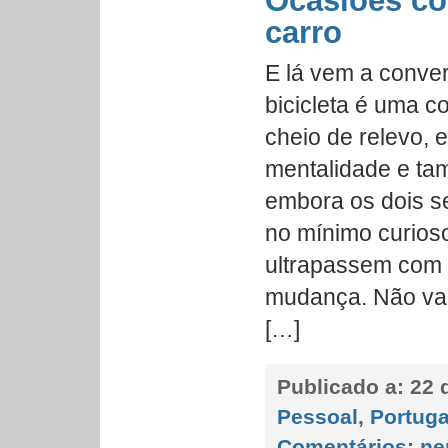
Ocasiões c
carro
E lá vem a conver
bicicleta é uma c
cheio de relevo, e
mentalidade e ta
embora os dois se
no mínimo curios
ultrapassem com
mudança. Não vale
[…]
Publicado a:
22 d
Pessoal
,
Portuga
Comentários:
ne