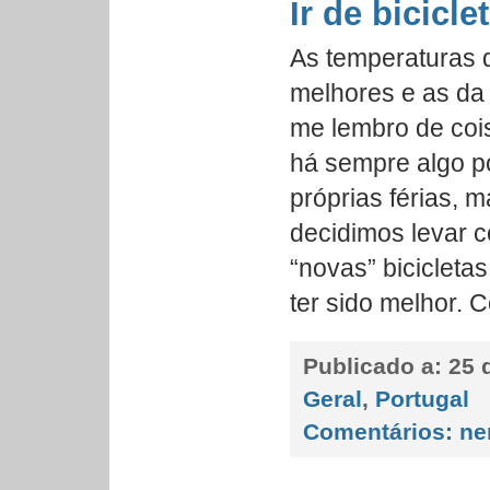
Ir de bicicle
As temperaturas 
melhores e as da
me lembro de coi
há sempre algo p
próprias férias, 
decidimos levar 
“novas” bicicleta
ter sido melhor. 
Publicado a:
25 d
Geral
,
Portugal
Comentários:
ne