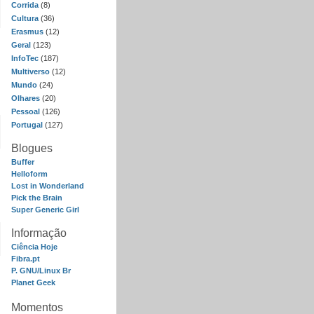
Corrida
(8)
Cultura
(36)
Erasmus
(12)
Geral
(123)
InfoTec
(187)
Multiverso
(12)
Mundo
(24)
Olhares
(20)
Pessoal
(126)
Portugal
(127)
Blogues
Buffer
Helloform
Lost in Wonderland
Pick the Brain
Super Generic Girl
Informação
Ciência Hoje
Fibra.pt
P. GNU/Linux Br
Planet Geek
Momentos