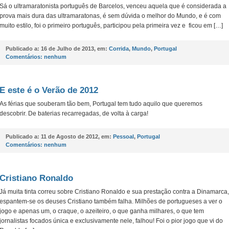
Sá o ultramaratonista português de Barcelos, venceu aquela que é considerada a
prova mais dura das ultramaratonas, é sem dúvida o melhor do Mundo, e é com
muito estilo, foi o primeiro português, participou pela primeira vez e ficou em […]
Publicado a:
16 de Julho de 2013, em:
Corrida
,
Mundo
,
Portugal
Comentários:
nenhum
E este é o Verão de 2012
As férias que souberam tão bem, Portugal tem tudo aquilo que queremos
descobrir. De baterias recarregadas, de volta à carga!
Publicado a:
11 de Agosto de 2012, em:
Pessoal
,
Portugal
Comentários:
nenhum
Cristiano Ronaldo
Já muita tinta correu sobre Cristiano Ronaldo e sua prestação contra a Dinamarca,
espantem-se os deuses Cristiano também falha. Milhões de portugueses a ver o
jogo e apenas um, o craque, o azeiteiro, o que ganha milhares, o que tem
jornalistas focados única e exclusivamente nele, falhou! Foi o pior jogo que vi do