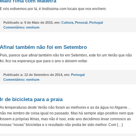
Maio rima com Madeira
E nós estivemos por lá, é lindíssima com locais que nos enchem.
Publicado a:
9 de Maio de 2015, em:
Cultura
,
Pessoal
,
Portugal
Comentários:
nenhum
Afinal também não foi em Setembro
Pois, parece que afinal também não foi em Setembro, este foi um Verão que não
foi, fico na esperança que para o ano o deixem voltar.
Publicado a:
12 de Setembro de 2014, em:
Portugal
Comentários:
nenhum
Ir de bicicleta para a praia
As temperaturas deste Verão não foram as melhores e as da água no Algarve…
não me lembro de coisa igual no passado. Mas há sempre algo positivo nem que
fossem a próprias férias, mas não é isso, este ano decidimos levar connosco as
nossas “novas” bicicletas e o resultado não podia ter sido melhor. Com […]