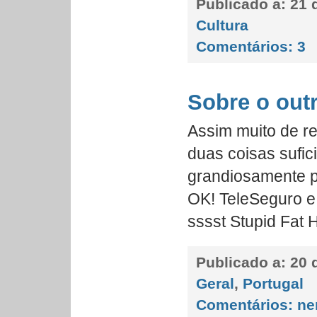
Publicado a:
21 d
Cultura
Comentários:
3
Sobre o out
Assim muito de r
duas coisas sufic
grandiosamente p
OK! TeleSeguro e
sssst Stupid Fat H
Publicado a:
20 d
Geral
,
Portugal
Comentários:
ne