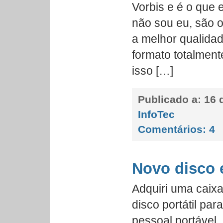
Vorbis e é o que 
não sou eu, são o
a melhor qualida
formato totalmente
isso […]
Publicado a:
16 d
InfoTec
Comentários:
4
Novo disco 
Adquiri uma caix
disco portátil par
pessoal portável,