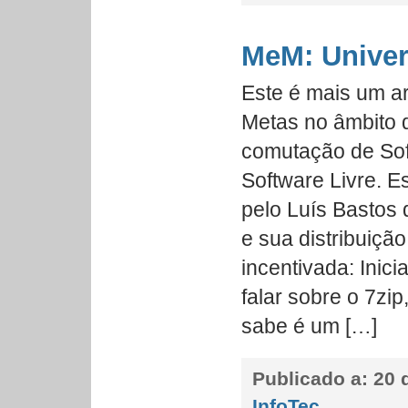
MeM: Univer
Este é mais um ar
Metas no âmbito 
comutação de Soft
Software Livre. Es
pelo Luís Bastos 
e sua distribuiçã
incentivada: Inic
falar sobre o 7zi
sabe é um […]
Publicado a:
20 d
InfoTec