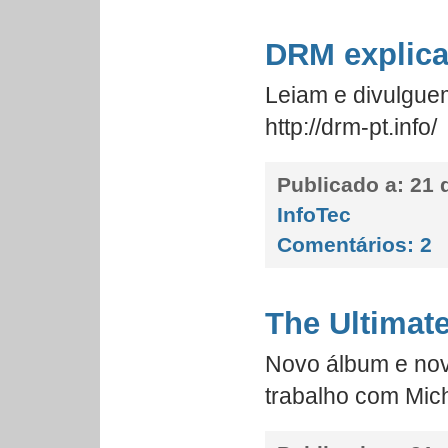
DRM explic
Leiam e divulgu
http://drm-pt.info/
Publicado a:
21 d
InfoTec
Comentários:
2
The Ultimat
Novo álbum e nov
trabalho com Mic