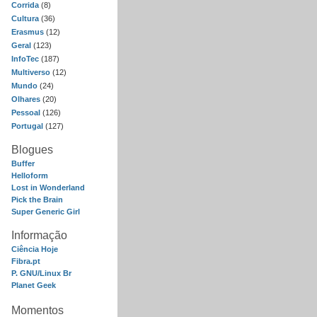
Corrida
(8)
Cultura
(36)
Erasmus
(12)
Geral
(123)
InfoTec
(187)
Multiverso
(12)
Mundo
(24)
Olhares
(20)
Pessoal
(126)
Portugal
(127)
Blogues
Buffer
Helloform
Lost in Wonderland
Pick the Brain
Super Generic Girl
Informação
Ciência Hoje
Fibra.pt
P. GNU/Linux Br
Planet Geek
Momentos