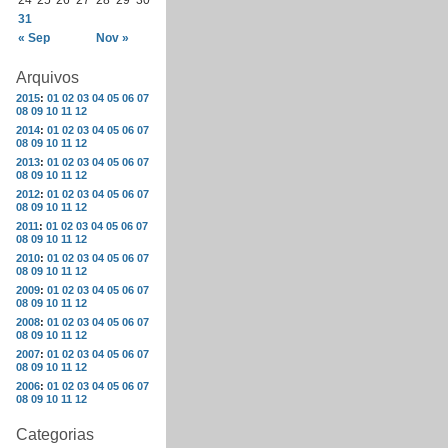
24
25
26
27
28
29
30
31
« Sep
Nov »
Arquivos
2015
:
01
02
03
04
05
06
07
08
09
10
11
12
2014
:
01
02
03
04
05
06
07
08
09
10
11
12
2013
:
01
02
03
04
05
06
07
08
09
10
11
12
2012
:
01
02
03
04
05
06
07
08
09
10
11
12
2011
:
01
02
03
04
05
06
07
08
09
10
11
12
2010
:
01
02
03
04
05
06
07
08
09
10
11
12
2009
:
01
02
03
04
05
06
07
08
09
10
11
12
2008
:
01
02
03
04
05
06
07
08
09
10
11
12
2007
:
01
02
03
04
05
06
07
08
09
10
11
12
2006
:
01
02
03
04
05
06
07
08
09
10
11
12
Categorias