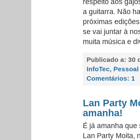
respeito aos gaj
a guitarra. Não h
próximas edições
se vai juntar à n
muita música e di
Publicado a:
30 d
InfoTec
,
Pessoal
Comentários:
1
Lan Party M
amanha!
É já amanha que s
Lan Party Moita,