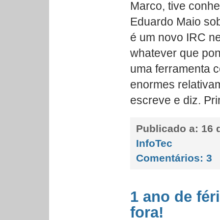
Marco, tive conhe
Eduardo Maio sobr
é um novo IRC n
whatever que pon
uma ferramenta c
enormes relativam
escreve e diz. Pri
Publicado a:
16 d
InfoTec
Comentários:
3
1 ano de fé
fora!