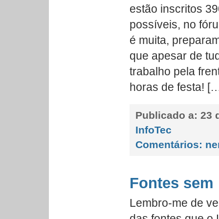
estão inscritos 3
possíveis, no fó
é muita, preparam
que apesar de tu
trabalho pela fre
horas de festa! [
Publicado a:
23 d
InfoTec
Comentários:
ne
Fontes sem 
Lembro-me de ver
das fontes que o 