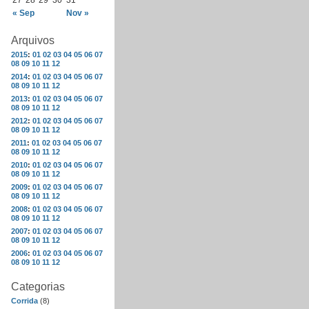
27
28
29
30
31
« Sep
Nov »
Arquivos
2015
:
01
02
03
04
05
06
07
08
09
10
11
12
2014
:
01
02
03
04
05
06
07
08
09
10
11
12
2013
:
01
02
03
04
05
06
07
08
09
10
11
12
2012
:
01
02
03
04
05
06
07
08
09
10
11
12
2011
:
01
02
03
04
05
06
07
08
09
10
11
12
2010
:
01
02
03
04
05
06
07
08
09
10
11
12
2009
:
01
02
03
04
05
06
07
08
09
10
11
12
2008
:
01
02
03
04
05
06
07
08
09
10
11
12
2007
:
01
02
03
04
05
06
07
08
09
10
11
12
2006
:
01
02
03
04
05
06
07
08
09
10
11
12
Categorias
Corrida
(8)