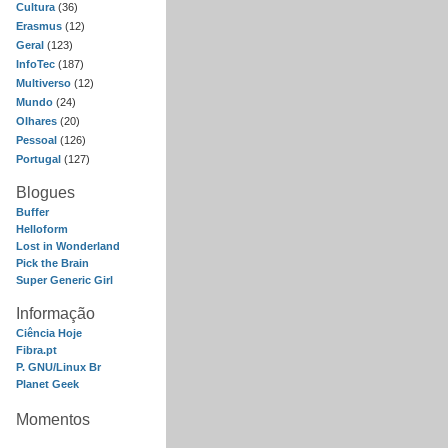
Cultura
(36)
Erasmus
(12)
Geral
(123)
InfoTec
(187)
Multiverso
(12)
Mundo
(24)
Olhares
(20)
Pessoal
(126)
Portugal
(127)
Blogues
Buffer
Helloform
Lost in Wonderland
Pick the Brain
Super Generic Girl
Informação
Ciência Hoje
Fibra.pt
P. GNU/Linux Br
Planet Geek
Momentos