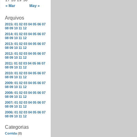
27
28
29
30
« Mar
May »
Arquivos
2015
:
01
02
03
04
05
06
07
08
09
10
11
12
2014
:
01
02
03
04
05
06
07
08
09
10
11
12
2013
:
01
02
03
04
05
06
07
08
09
10
11
12
2012
:
01
02
03
04
05
06
07
08
09
10
11
12
2011
:
01
02
03
04
05
06
07
08
09
10
11
12
2010
:
01
02
03
04
05
06
07
08
09
10
11
12
2009
:
01
02
03
04
05
06
07
08
09
10
11
12
2008
:
01
02
03
04
05
06
07
08
09
10
11
12
2007
:
01
02
03
04
05
06
07
08
09
10
11
12
2006
:
01
02
03
04
05
06
07
08
09
10
11
12
Categorias
Corrida
(8)