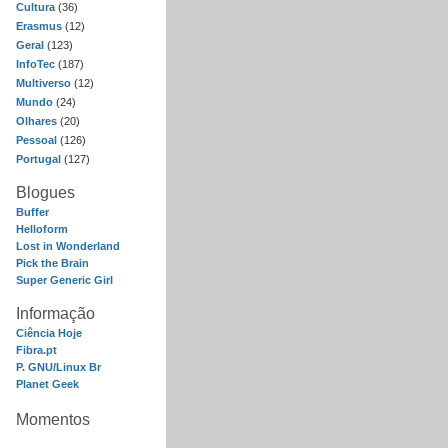
Cultura
(36)
Erasmus
(12)
Geral
(123)
InfoTec
(187)
Multiverso
(12)
Mundo
(24)
Olhares
(20)
Pessoal
(126)
Portugal
(127)
Blogues
Buffer
Helloform
Lost in Wonderland
Pick the Brain
Super Generic Girl
Informação
Ciência Hoje
Fibra.pt
P. GNU/Linux Br
Planet Geek
Momentos