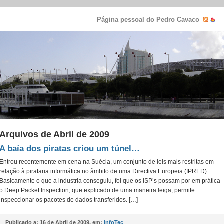
Página pessoal do Pedro Cavaco
Arquivos de Abril de 2009
A baía dos piratas criou um túnel…
Entrou recentemente em cena na Suécia, um conjunto de leis mais restritas em
relação à pirataria informática no âmbito de uma Directiva Europeia (IPRED).
Basicamente o que a industria conseguiu, foi que os ISP’s possam por em prática
o Deep Packet Inspection, que explicado de uma maneira leiga, permite
inspeccionar os pacotes de dados transferidos. […]
Publicado a:
16 de Abril de 2009, em:
InfoTec