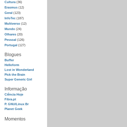
Cultura
(36)
Erasmus
(12)
Geral
(123)
InfoTec
(187)
Multiverso
(12)
Mundo
(24)
Olhares
(20)
Pessoal
(126)
Portugal
(127)
Blogues
Buffer
Helloform
Lost in Wonderland
Pick the Brain
Super Generic Girl
Informação
Ciência Hoje
Fibra.pt
P. GNU/Linux Br
Planet Geek
Momentos