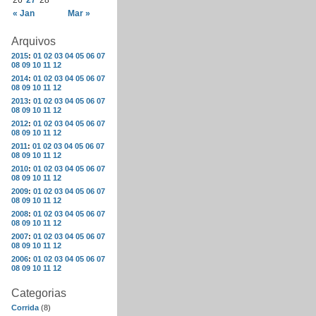
26
27
28
« Jan
Mar »
Arquivos
2015
:
01
02
03
04
05
06
07
08
09
10
11
12
2014
:
01
02
03
04
05
06
07
08
09
10
11
12
2013
:
01
02
03
04
05
06
07
08
09
10
11
12
2012
:
01
02
03
04
05
06
07
08
09
10
11
12
2011
:
01
02
03
04
05
06
07
08
09
10
11
12
2010
:
01
02
03
04
05
06
07
08
09
10
11
12
2009
:
01
02
03
04
05
06
07
08
09
10
11
12
2008
:
01
02
03
04
05
06
07
08
09
10
11
12
2007
:
01
02
03
04
05
06
07
08
09
10
11
12
2006
:
01
02
03
04
05
06
07
08
09
10
11
12
Categorias
Corrida
(8)