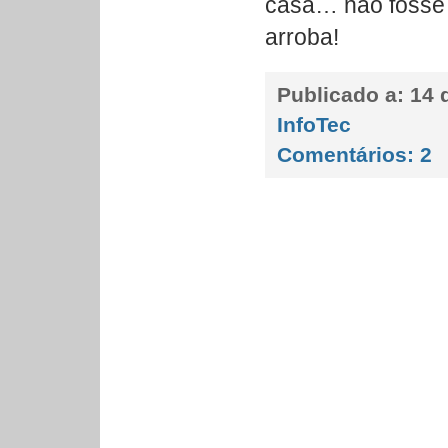
casa… não fosse 
arroba!
Publicado a:
14 d
InfoTec
Comentários:
2