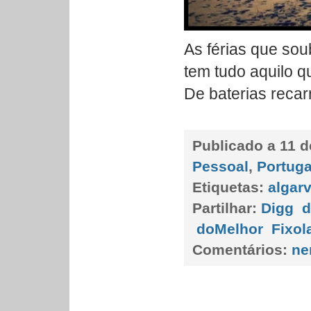
As férias que so
tem tudo aquilo 
De baterias recar
Publicado a
11 d
Pessoal
,
Portuga
Etiquetas:
algar
Partilhar:
Digg
d
doMelhor
Fixol
Comentários:
ne