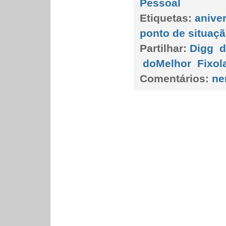
Pessoal
Etiquetas:
anive
ponto de situaç
Partilhar:
Digg
d
doMelhor
Fixol
Comentários:
ne