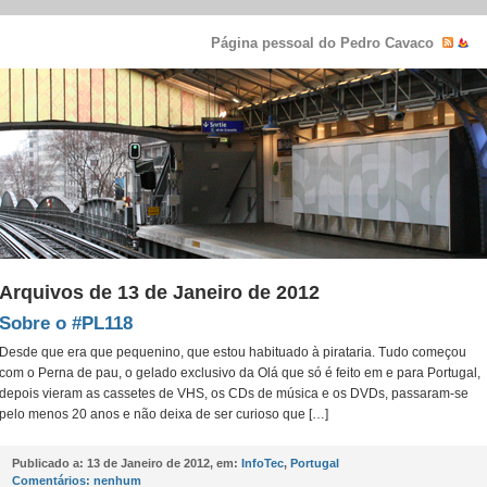
Página pessoal do Pedro Cavaco
Arquivos de 13 de Janeiro de 2012
Sobre o #PL118
Desde que era que pequenino, que estou habituado à pirataria. Tudo começou
com o Perna de pau, o gelado exclusivo da Olá que só é feito em e para Portugal,
depois vieram as cassetes de VHS, os CDs de música e os DVDs, passaram-se
pelo menos 20 anos e não deixa de ser curioso que […]
Publicado a:
13 de Janeiro de 2012, em:
InfoTec
,
Portugal
Comentários:
nenhum