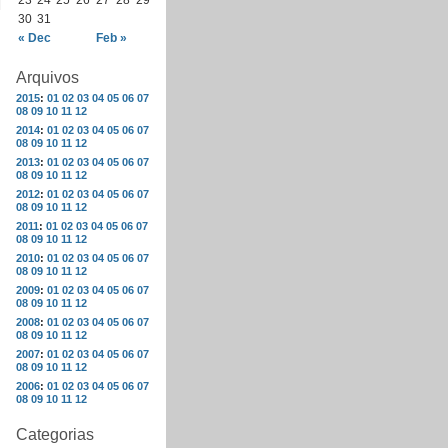
23
24
25
26
27
28
29
30
31
« Dec
Feb »
Arquivos
2015
:
01
02
03
04
05
06
07
08
09
10
11
12
2014
:
01
02
03
04
05
06
07
08
09
10
11
12
2013
:
01
02
03
04
05
06
07
08
09
10
11
12
2012
:
01
02
03
04
05
06
07
08
09
10
11
12
2011
:
01
02
03
04
05
06
07
08
09
10
11
12
2010
:
01
02
03
04
05
06
07
08
09
10
11
12
2009
:
01
02
03
04
05
06
07
08
09
10
11
12
2008
:
01
02
03
04
05
06
07
08
09
10
11
12
2007
:
01
02
03
04
05
06
07
08
09
10
11
12
2006
:
01
02
03
04
05
06
07
08
09
10
11
12
Categorias