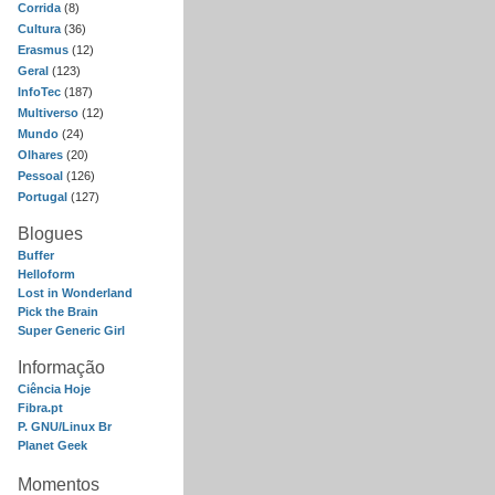
Corrida
(8)
Cultura
(36)
Erasmus
(12)
Geral
(123)
InfoTec
(187)
Multiverso
(12)
Mundo
(24)
Olhares
(20)
Pessoal
(126)
Portugal
(127)
Blogues
Buffer
Helloform
Lost in Wonderland
Pick the Brain
Super Generic Girl
Informação
Ciência Hoje
Fibra.pt
P. GNU/Linux Br
Planet Geek
Momentos