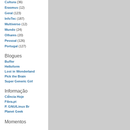
Cultura
(36)
Erasmus
(12)
Geral
(123)
InfoTec
(187)
Multiverso
(12)
Mundo
(24)
Olhares
(20)
Pessoal
(126)
Portugal
(127)
Blogues
Buffer
Helloform
Lost in Wonderland
Pick the Brain
Super Generic Girl
Informação
Ciência Hoje
Fibra.pt
P. GNU/Linux Br
Planet Geek
Momentos