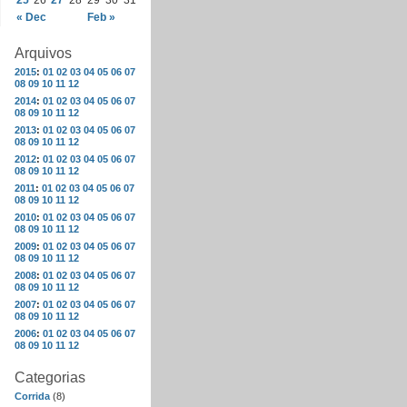
25
26
27
28
29
30
31
« Dec
Feb »
Arquivos
2015
:
01
02
03
04
05
06
07
08
09
10
11
12
2014
:
01
02
03
04
05
06
07
08
09
10
11
12
2013
:
01
02
03
04
05
06
07
08
09
10
11
12
2012
:
01
02
03
04
05
06
07
08
09
10
11
12
2011
:
01
02
03
04
05
06
07
08
09
10
11
12
2010
:
01
02
03
04
05
06
07
08
09
10
11
12
2009
:
01
02
03
04
05
06
07
08
09
10
11
12
2008
:
01
02
03
04
05
06
07
08
09
10
11
12
2007
:
01
02
03
04
05
06
07
08
09
10
11
12
2006
:
01
02
03
04
05
06
07
08
09
10
11
12
Categorias
Corrida
(8)