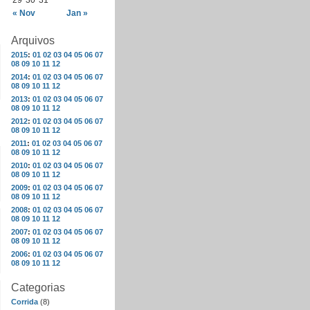
29
30
31
« Nov
Jan »
Arquivos
2015
:
01
02
03
04
05
06
07
08
09
10
11
12
2014
:
01
02
03
04
05
06
07
08
09
10
11
12
2013
:
01
02
03
04
05
06
07
08
09
10
11
12
2012
:
01
02
03
04
05
06
07
08
09
10
11
12
2011
:
01
02
03
04
05
06
07
08
09
10
11
12
2010
:
01
02
03
04
05
06
07
08
09
10
11
12
2009
:
01
02
03
04
05
06
07
08
09
10
11
12
2008
:
01
02
03
04
05
06
07
08
09
10
11
12
2007
:
01
02
03
04
05
06
07
08
09
10
11
12
2006
:
01
02
03
04
05
06
07
08
09
10
11
12
Categorias
Corrida
(8)