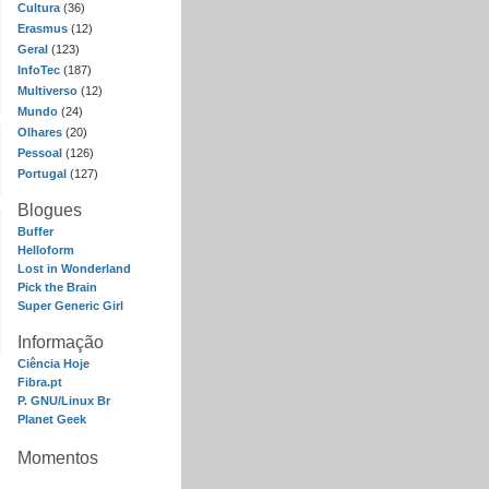
Cultura
(36)
Erasmus
(12)
Geral
(123)
InfoTec
(187)
Multiverso
(12)
Mundo
(24)
Olhares
(20)
Pessoal
(126)
Portugal
(127)
Blogues
Buffer
Helloform
Lost in Wonderland
Pick the Brain
Super Generic Girl
Informação
Ciência Hoje
Fibra.pt
P. GNU/Linux Br
Planet Geek
Momentos