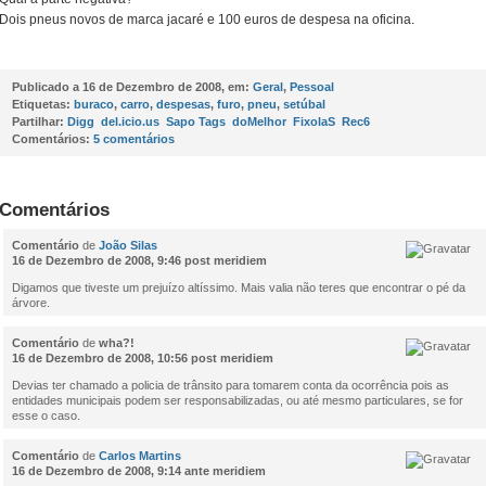
Dois pneus novos de marca jacaré e 100 euros de despesa na oficina.
Publicado a
16 de Dezembro de 2008, em:
Geral
,
Pessoal
Etiquetas:
buraco
,
carro
,
despesas
,
furo
,
pneu
,
setúbal
Partilhar:
Digg
del.icio.us
Sapo Tags
doMelhor
FixolaS
Rec6
Comentários:
5 comentários
Comentários
Comentário
de
João Silas
16 de Dezembro de 2008, 9:46 post meridiem
Digamos que tiveste um prejuízo altíssimo. Mais valia não teres que encontrar o pé da
árvore.
Comentário
de
wha?!
16 de Dezembro de 2008, 10:56 post meridiem
Devias ter chamado a policia de trânsito para tomarem conta da ocorrência pois as
entidades municipais podem ser responsabilizadas, ou até mesmo particulares, se for
esse o caso.
Comentário
de
Carlos Martins
16 de Dezembro de 2008, 9:14 ante meridiem