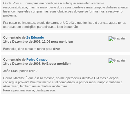
Ouch. Pois é… num país em condições a autarquia seria efectivamente
responsabilizada, mas na maior parte dos casos perde-se mais tempo e dinheiro a tentar
fazer com que eles cumpram as suas obrigações do que se formos nós a resolver o
problema.
Pra pagar os impostos, o selo do carro, o IUC e lá o que for, isso é certo… agora ter as
estradas em condições para cirular… isso é que não.
Comentário
de
Ze Eduardo
16 de Dezembro de 2008, 12:06 post meridiem
Bem feita, é so o que te tenho para dizer.
Comentário
de
Pedro Cavaco
16 de Dezembro de 2008, 9:41 post meridiem
João Silas: podes crer :/
Carlos Martins: É que é isso mesmo, só me apeteceu ir direito à CM mas e depois
conseguir provar? Provavelmente e tal como dizes ia perder mais tempo e dinheiro e
além disso, também me ia chatear ainda mais.
Para a próxima vou lá, desta passou.