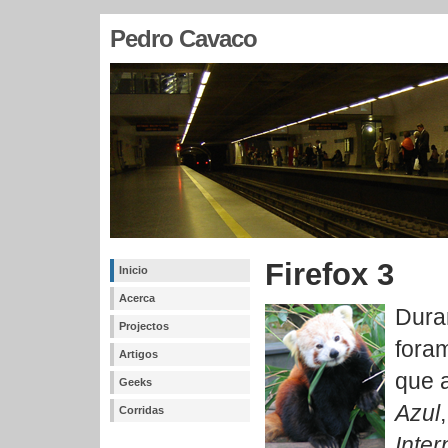
Pedro Cavaco
Firefox 3
Inicio
Acerca
Dura
Projectos
fora
Artigos
que 
Geeks
Azul
Corridas
Inter