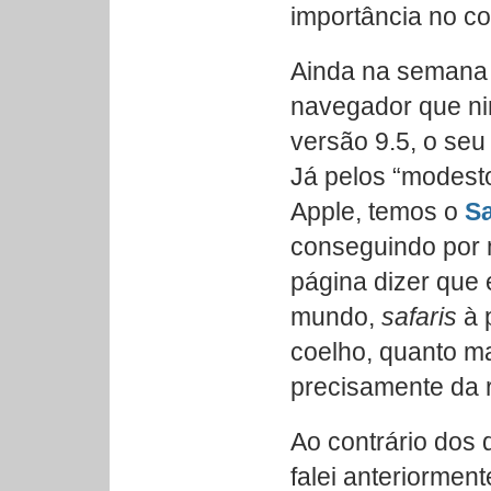
importância no c
Ainda na semana
navegador que n
versão 9.5, o se
Já pelos “modesto
Apple, temos o
Sa
conseguindo por m
página dizer que
mundo,
safaris
à 
coelho, quanto m
precisamente da r
Ao contrário dos
falei anteriormen