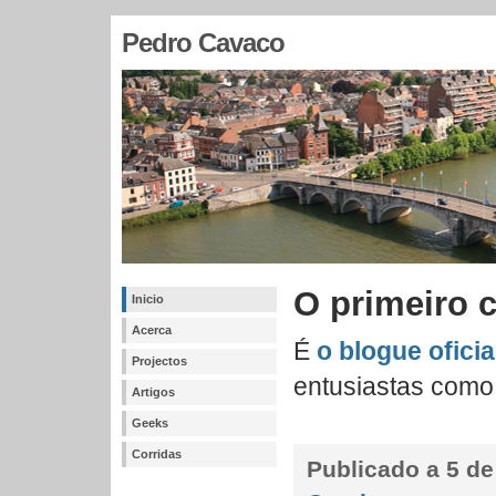
Pedro Cavaco
O primeiro c
Inicio
Acerca
É
o blogue oficia
Projectos
entusiastas como
Artigos
Geeks
Corridas
Publicado a
5 de