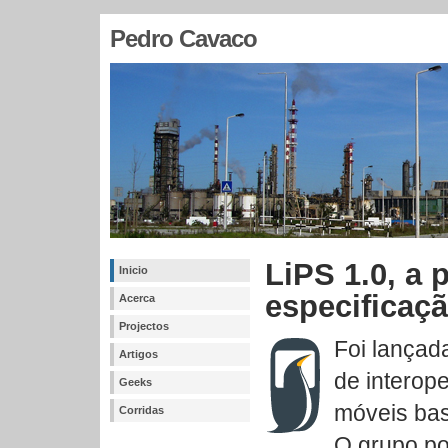
Pedro Cavaco
LiPS 1.0, a 
Inicio
especificaç
Acerca
Projectos
Foi lançad
Artigos
de interope
Geeks
móveis ba
Corridas
O grupo po