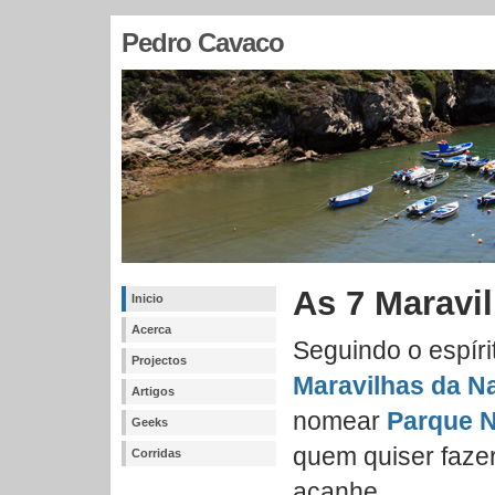
Pedro Cavaco
As 7 Maravi
Inicio
Acerca
Seguindo o espír
Projectos
Maravilhas da N
Artigos
nomear
Parque N
Geeks
quem quiser faze
Corridas
acanhe.