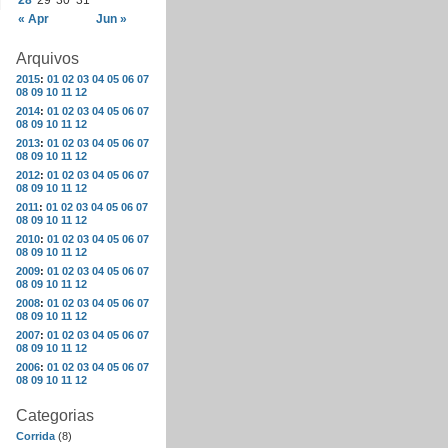
28
29
30
31
« Apr
Jun »
Arquivos
2015
:
01
02
03
04
05
06
07
08
09
10
11
12
2014
:
01
02
03
04
05
06
07
08
09
10
11
12
2013
:
01
02
03
04
05
06
07
08
09
10
11
12
2012
:
01
02
03
04
05
06
07
08
09
10
11
12
2011
:
01
02
03
04
05
06
07
08
09
10
11
12
2010
:
01
02
03
04
05
06
07
08
09
10
11
12
2009
:
01
02
03
04
05
06
07
08
09
10
11
12
2008
:
01
02
03
04
05
06
07
08
09
10
11
12
2007
:
01
02
03
04
05
06
07
08
09
10
11
12
2006
:
01
02
03
04
05
06
07
08
09
10
11
12
Categorias
Corrida
(8)