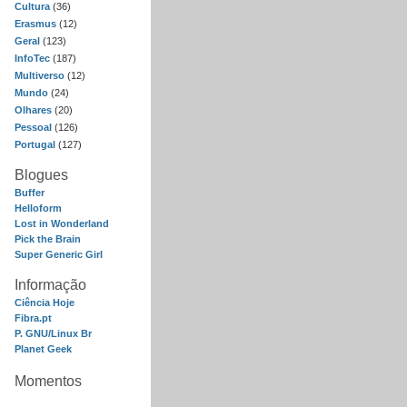
Cultura
(36)
Erasmus
(12)
Geral
(123)
InfoTec
(187)
Multiverso
(12)
Mundo
(24)
Olhares
(20)
Pessoal
(126)
Portugal
(127)
Blogues
Buffer
Helloform
Lost in Wonderland
Pick the Brain
Super Generic Girl
Informação
Ciência Hoje
Fibra.pt
P. GNU/Linux Br
Planet Geek
Momentos