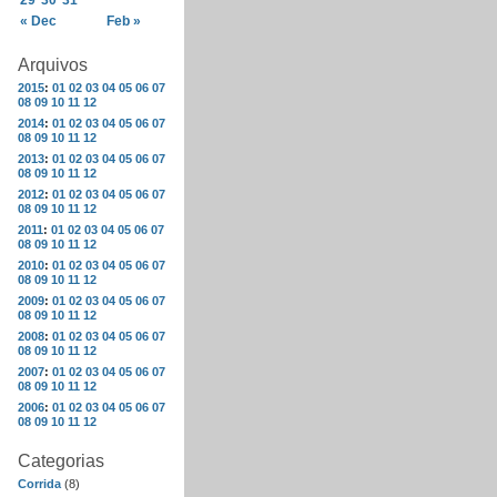
29
30
31
« Dec
Feb »
Arquivos
2015
:
01
02
03
04
05
06
07
08
09
10
11
12
2014
:
01
02
03
04
05
06
07
08
09
10
11
12
2013
:
01
02
03
04
05
06
07
08
09
10
11
12
2012
:
01
02
03
04
05
06
07
08
09
10
11
12
2011
:
01
02
03
04
05
06
07
08
09
10
11
12
2010
:
01
02
03
04
05
06
07
08
09
10
11
12
2009
:
01
02
03
04
05
06
07
08
09
10
11
12
2008
:
01
02
03
04
05
06
07
08
09
10
11
12
2007
:
01
02
03
04
05
06
07
08
09
10
11
12
2006
:
01
02
03
04
05
06
07
08
09
10
11
12
Categorias
Corrida
(8)