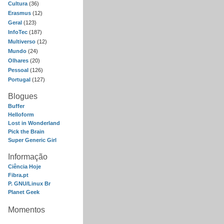
Cultura
(36)
Erasmus
(12)
Geral
(123)
InfoTec
(187)
Multiverso
(12)
Mundo
(24)
Olhares
(20)
Pessoal
(126)
Portugal
(127)
Blogues
Buffer
Helloform
Lost in Wonderland
Pick the Brain
Super Generic Girl
Informação
Ciência Hoje
Fibra.pt
P. GNU/Linux Br
Planet Geek
Momentos