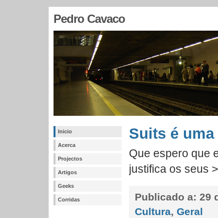
Pedro Cavaco
Suits é uma
Inicio
Acerca
Que espero que es
Projectos
justifica os seus 
Artigos
Geeks
Publicado a:
29 
Corridas
Cultura
,
Geral