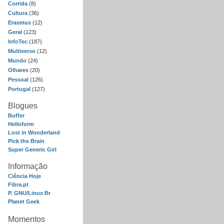
Corrida
(8)
Cultura
(36)
Erasmus
(12)
Geral
(123)
InfoTec
(187)
Multiverso
(12)
Mundo
(24)
Olhares
(20)
Pessoal
(126)
Portugal
(127)
Blogues
Buffer
Helloform
Lost in Wonderland
Pick the Brain
Super Generic Girl
Informação
Ciência Hoje
Fibra.pt
P. GNU/Linux Br
Planet Geek
Momentos