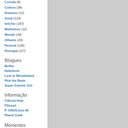
Corrida
(8)
Cultura
(36)
Erasmus
(12)
Geral
(123)
InfoTec
(187)
Multiverso
(12)
Mundo
(24)
Olhares
(20)
Pessoal
(126)
Portugal
(127)
Blogues
Buffer
Helloform
Lost in Wonderland
Pick the Brain
Super Generic Girl
Informação
Ciência Hoje
Fibra.pt
P. GNU/Linux Br
Planet Geek
Momentos