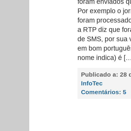
foram enviados q
Por exemplo o jor
foram processado
a RTP diz que fo
de SMS, por sua v
em bom portuguê
nome indica) é […
Publicado a:
28 
InfoTec
Comentários:
5