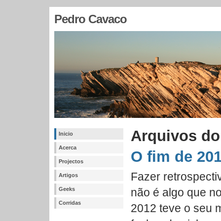
Pedro Cavaco
Arquivos do
Inicio
Acerca
O fim de 20
Projectos
Fazer retrospecti
Artigos
Geeks
não é algo que n
Corridas
2012 teve o seu m