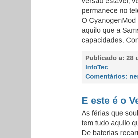
versão estável, 
permanece no tel
O CyanogenMod d
aquilo que a Sam
capacidades. Com
Publicado a:
28 d
InfoTec
Comentários:
ne
E este é o V
As férias que so
tem tudo aquilo 
De baterias recar