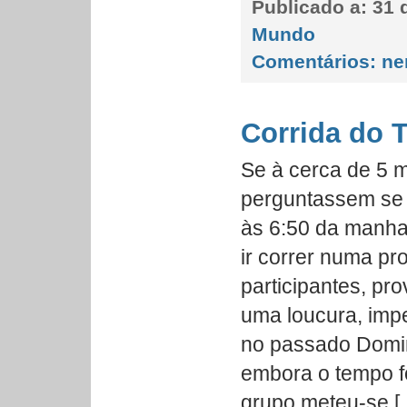
Publicado a:
31 d
Mundo
Comentários:
ne
Corrida do 
Se à cerca de 5 
perguntassem se a
às 6:50 da manha
ir correr numa p
participantes, pr
uma loucura, impe
no passado Domi
embora o tempo f
grupo meteu-se [