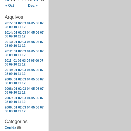
24
25
26
27
28
29
30
« Oct
Dec »
Arquivos
2015
:
01
02
03
04
05
06
07
08
09
10
11
12
2014
:
01
02
03
04
05
06
07
08
09
10
11
12
2013
:
01
02
03
04
05
06
07
08
09
10
11
12
2012
:
01
02
03
04
05
06
07
08
09
10
11
12
2011
:
01
02
03
04
05
06
07
08
09
10
11
12
2010
:
01
02
03
04
05
06
07
08
09
10
11
12
2009
:
01
02
03
04
05
06
07
08
09
10
11
12
2008
:
01
02
03
04
05
06
07
08
09
10
11
12
2007
:
01
02
03
04
05
06
07
08
09
10
11
12
2006
:
01
02
03
04
05
06
07
08
09
10
11
12
Categorias
Corrida
(8)