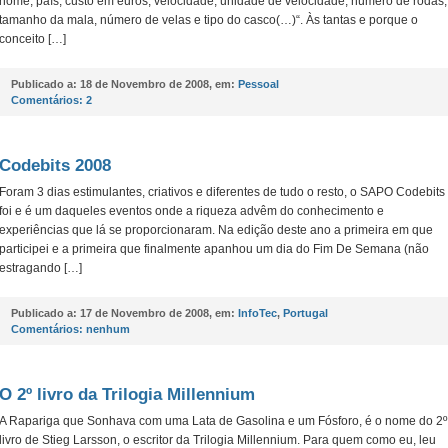
nome, país, custo em euros, velocidade, unidade de velocidade, número de rodas,
tamanho da mala, número de velas e tipo do casco(…)“. Às tantas e porque o
conceito […]
Publicado a:
18 de Novembro de 2008, em:
Pessoal
Comentários:
2
Codebits 2008
Foram 3 dias estimulantes, criativos e diferentes de tudo o resto, o SAPO Codebits
foi e é um daqueles eventos onde a riqueza advêm do conhecimento e
experiências que lá se proporcionaram. Na edição deste ano a primeira em que
participei e a primeira que finalmente apanhou um dia do Fim De Semana (não
estragando […]
Publicado a:
17 de Novembro de 2008, em:
InfoTec
,
Portugal
Comentários:
nenhum
O 2º livro da Trilogia Millennium
A Rapariga que Sonhava com uma Lata de Gasolina e um Fósforo, é o nome do 2º
livro de Stieg Larsson, o escritor da Trilogia Millennium. Para quem como eu, leu