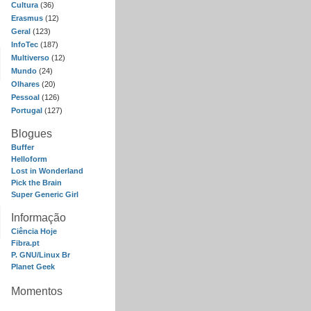
Cultura
(36)
Erasmus
(12)
Geral
(123)
InfoTec
(187)
Multiverso
(12)
Mundo
(24)
Olhares
(20)
Pessoal
(126)
Portugal
(127)
Blogues
Buffer
Helloform
Lost in Wonderland
Pick the Brain
Super Generic Girl
Informação
Ciência Hoje
Fibra.pt
P. GNU/Linux Br
Planet Geek
Momentos