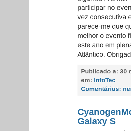
participar no even
vez consecutiva e
parece-me que q
melhor o evento fi
este ano em plena
Atlântico. Obrigad
Publicado a:
30 
em:
InfoTec
Comentários:
ne
CyanogenMo
Galaxy S