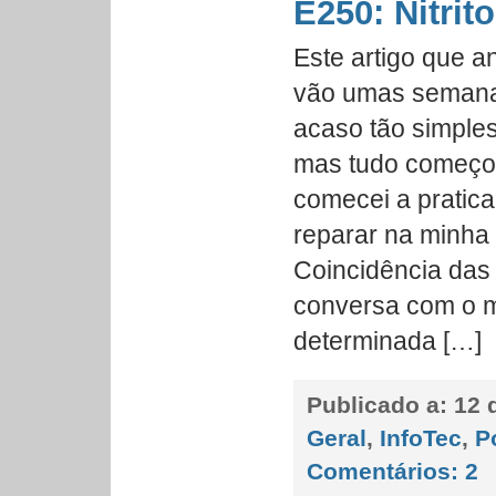
E250: Nitrit
Este artigo que a
vão umas semana
acaso tão simple
mas tudo começo
comecei a pratica
reparar na minha
Coincidência das
conversa com o m
determinada […]
Publicado a:
12 
Geral
,
InfoTec
,
P
Comentários:
2