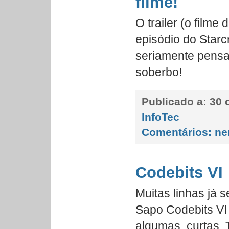
filme!
O trailer (o filme
episódio do Starc
seriamente pensar
soberbo!
Publicado a:
30 d
InfoTec
Comentários:
ne
Codebits VI
Muitas linhas já 
Sapo Codebits VI
algumas, curtas. 