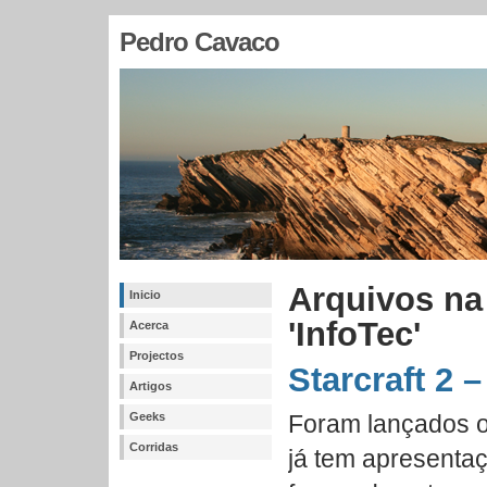
Pedro Cavaco
Arquivos na
Inicio
'InfoTec'
Acerca
Projectos
Starcraft 2 
Artigos
Geeks
Foram lançados os
Corridas
já tem apresenta