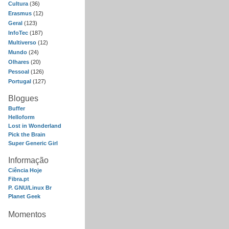
Cultura
(36)
Erasmus
(12)
Geral
(123)
InfoTec
(187)
Multiverso
(12)
Mundo
(24)
Olhares
(20)
Pessoal
(126)
Portugal
(127)
Blogues
Buffer
Helloform
Lost in Wonderland
Pick the Brain
Super Generic Girl
Informação
Ciência Hoje
Fibra.pt
P. GNU/Linux Br
Planet Geek
Momentos