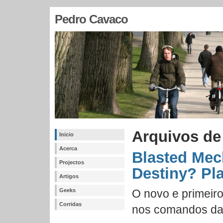
Pedro Cavaco
Arquivos de
Inicio
Acerca
Blasted Mec
Projectos
Destiny? Pl
Artigos
Geeks
O novo e primeiro
Corridas
nos comandos da