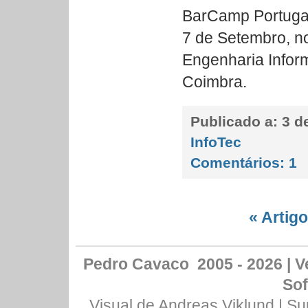
BarCamp Portugal 
7 de Setembro, n
Engenharia Infor
Coimbra.
Publicado a:
3 de
InfoTec
Comentários:
1
« Artig
Pedro Cavaco 2005 - 2026 | Ve
Sof
Visual de
Andreas Viklund
| Su