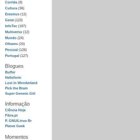
Corrida
(8)
Cultura
(36)
Erasmus
(12)
Geral
(123)
InfoTec
(187)
Multiverso
(12)
Mundo
(24)
Olhares
(20)
Pessoal
(126)
Portugal
(127)
Blogues
Buffer
Helloform
Lost in Wonderland
Pick the Brain
Super Generic Girl
Informação
Ciência Hoje
Fibra.pt
P. GNU/Linux Br
Planet Geek
Momentos