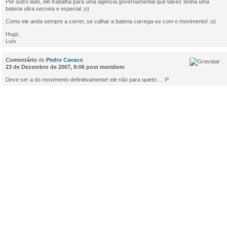
Por outro lado, ele trabalha para uma agência governamental que talvez tenha uma
bateria ultra secreta e especial ;o)
Como ele anda sempre a correr, se calhar a bateria carrega-se com o movimento! ;o)
Hugz,
Luís
Comentário
de
Pedro Cavaco
23 de Dezembro de 2007, 9:06 post meridiem
Deve ser a do movimento definitivamente! ele não para quieto… :P