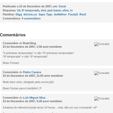
Publicado a
23 de Dezembro de 2007, em:
Geral
Etiquetas:
24
,
6º temporada
,
dvd
,
jack bauer
,
série
,
tv
Partilhar:
Digg
del.icio.us
Sapo Tags
doMelhor
FixolaS
Rec6
Comentários:
4 comentários
Comentários
Comentário
de
BrainSlog
23 de Dezembro de 2007, 1:56 ante meridiem
“5 primeiras temporadas” e não “5º primeiras temporadas”.
“6ª temporada” e não “6º temporada”.
Boas Festas!
Comentário
de
Pedro Cavaco
23 de Dezembro de 2007, 11:55 ante meridiem
Muito bem visto, obrigado pela correcção!
Boas Festas para ti também! ;P
Comentário
de
Luís Miguel Silva
23 de Dezembro de 2007, 5:26 post meridiem
A bateria do telemóvel pode durar 24 horas…mas não em uso constante! :oP