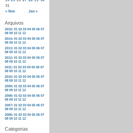
24
25
26
27
28
29
30
31
« Nov
Jan »
Arquivos
2015
:
01
02
03
04
05
06
07
08
09
10
11
12
2014
:
01
02
03
04
05
06
07
08
09
10
11
12
2013
:
01
02
03
04
05
06
07
08
09
10
11
12
2012
:
01
02
03
04
05
06
07
08
09
10
11
12
2011
:
01
02
03
04
05
06
07
08
09
10
11
12
2010
:
01
02
03
04
05
06
07
08
09
10
11
12
2009
:
01
02
03
04
05
06
07
08
09
10
11
12
2008
:
01
02
03
04
05
06
07
08
09
10
11
12
2007
:
01
02
03
04
05
06
07
08
09
10
11
12
2006
:
01
02
03
04
05
06
07
08
09
10
11
12
Categorias