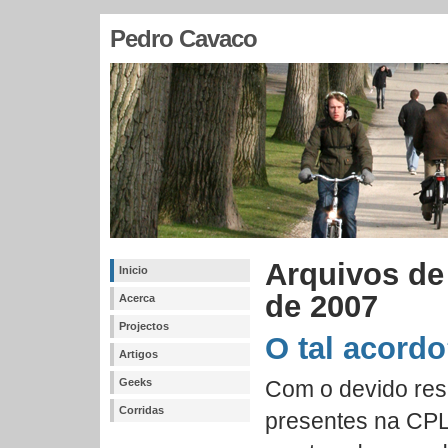
Pedro Cavaco
Arquivos de
Inicio
de 2007
Acerca
Projectos
O tal acord
Artigos
Geeks
Com o devido res
Corridas
presentes na CPL