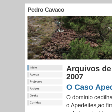
Pedro Cavaco
Arquivos de
Inicio
2007
Acerca
Projectos
O Caso Aped
Artigos
Geeks
O domínio cedilh
Corridas
o Apedeites,ao fi