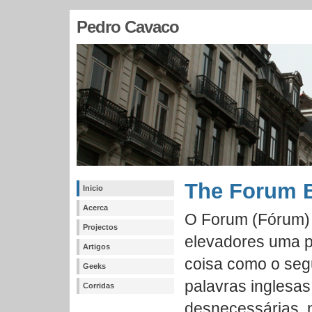
Pedro Cavaco
The Forum B
Inicio
Acerca
O Forum (Fórum) 
Projectos
elevadores uma p
Artigos
coisa como o segu
Geeks
palavras inglesas
Corridas
desnecessárias, 