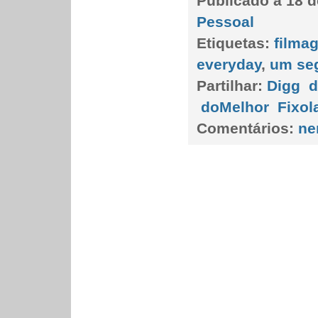
Publicado a
18 d
Pessoal
Etiquetas:
filma
everyday
,
um seg
Partilhar:
Digg
d
doMelhor
Fixol
Comentários:
ne