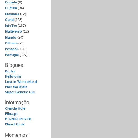
Corrida
(8)
Cultura
(36)
Erasmus
(12)
Geral
(123)
InfoTec
(187)
Multiverso
(12)
Mundo
(24)
Olhares
(20)
Pessoal
(126)
Portugal
(127)
Blogues
Buffer
Helloform
Lost in Wonderland
Pick the Brain
Super Generic Girl
Informação
Ciência Hoje
Fibra.pt
P. GNU/Linux Br
Planet Geek
Momentos