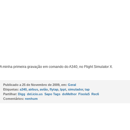
A minha primeira gravação em comando do A340, no Flight Simulator X.
Publicado a
25 de Novembro de 2009, em:
Geral
Etiquetas:
a340
,
airbus
,
avião
,
flytap
,
lppt
,
simulador
,
tap
Partilhar:
Digg
del.icio.us
Sapo Tags
doMelhor
FixolaS
Rec6
Comentários:
nenhum