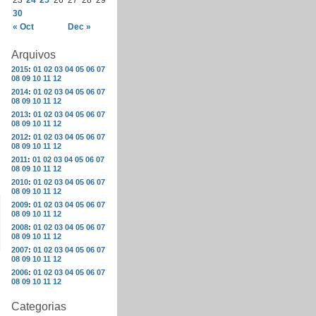
23
24
25
26
27
28
29
30
« Oct
Dec »
Arquivos
2015
:
01
02
03
04
05
06
07
08
09
10
11
12
2014
:
01
02
03
04
05
06
07
08
09
10
11
12
2013
:
01
02
03
04
05
06
07
08
09
10
11
12
2012
:
01
02
03
04
05
06
07
08
09
10
11
12
2011
:
01
02
03
04
05
06
07
08
09
10
11
12
2010
:
01
02
03
04
05
06
07
08
09
10
11
12
2009
:
01
02
03
04
05
06
07
08
09
10
11
12
2008
:
01
02
03
04
05
06
07
08
09
10
11
12
2007
:
01
02
03
04
05
06
07
08
09
10
11
12
2006
:
01
02
03
04
05
06
07
08
09
10
11
12
Categorias