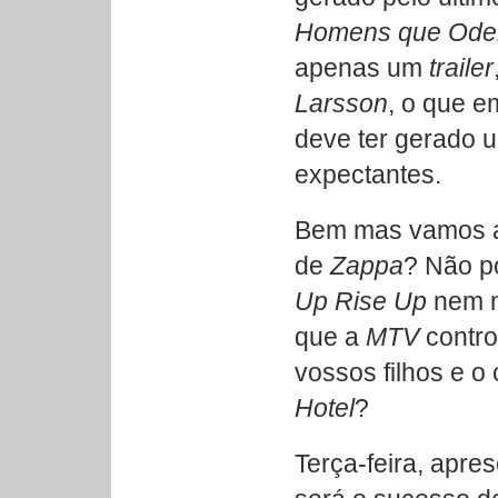
Homens que Ode
apenas um
trailer
Larsson
, o que 
deve ter gerado 
expectantes.
Bem mas vamos ao
de
Zappa
? Não p
Up Rise Up
nem m
que a
MTV
contro
vossos filhos e 
Hotel
?
Terça-feira, apre