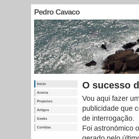
Pedro Cavaco
O sucesso d
Inicio
Acerca
Vou aqui fazer u
Projectos
publicidade que 
Artigos
de interrogação.
Geeks
Foi astronómico o
Corridas
gerado pelo últim