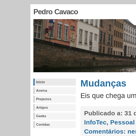
Pedro Cavaco
Mudanças
Inicio
Acerca
Eis que chega u
Projectos
Artigos
Publicado a:
31 d
Geeks
InfoTec
,
Pessoal
Corridas
Comentários:
ne