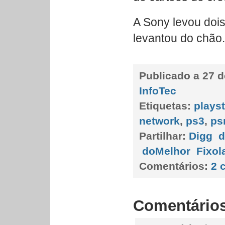
A Sony levou dois
levantou do chão.
Publicado a
27 d
InfoTec
Etiquetas:
playst
network
,
ps3
,
ps
Partilhar:
Digg
d
doMelhor
Fixol
Comentários:
2 
Comentário