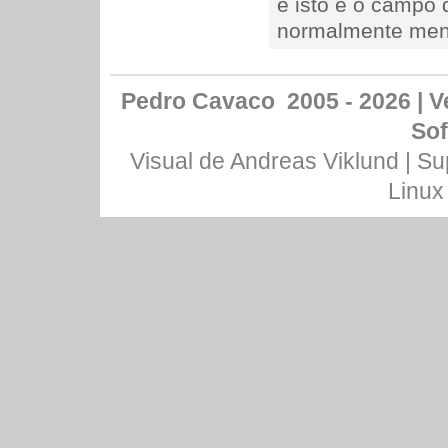
e isto é o campo 
normalmente men
Pedro Cavaco 2005 - 2026 | Ve
Sof
Visual de
Andreas Viklund
| Su
Linux