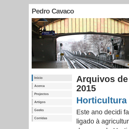
Pedro Cavaco
Arquivos de
Inicio
2015
Acerca
Projectos
Horticultura
Artigos
Geeks
Este ano decidi f
Corridas
ligado à agricultu