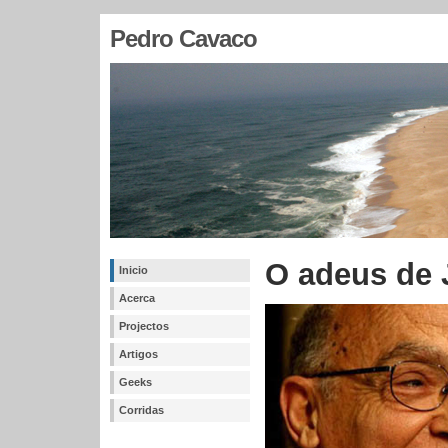
Pedro Cavaco
O adeus de
Inicio
Acerca
Projectos
Artigos
Geeks
Corridas