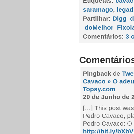
Etiquetas:
cavac
saramago
,
legad
Partilhar:
Digg
d
doMelhor
Fixol
Comentários:
3 
Comentário
Pingback
de
Twe
Cavaco » O ade
Topsy.com
20 de Junho de 
[…] This post was
Pedro Cavaco, pl
Pedro Cavaco: O
http://bit.ly/bXb