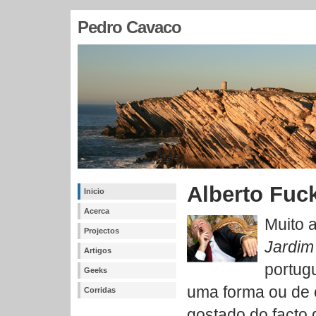
Pedro Cavaco
Alberto Fuc
Inicio
Acerca
Muito a
Projectos
Jardim
Artigos
portug
Geeks
uma forma ou de 
Corridas
gostado do facto