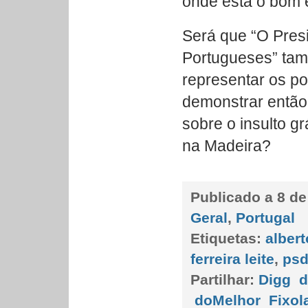
onde está o bom 
Será que “O Pres
Portugueses” ta
representar os p
demonstrar entã
sobre o insulto gr
na Madeira?
Publicado a
8 de
Geral
,
Portugal
Etiquetas:
albert
ferreira leite
,
ps
Partilhar:
Digg
d
doMelhor
Fixol