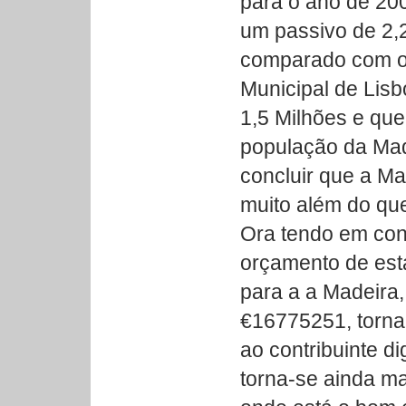
para o ano de 20
um passivo de 2,
comparado com o
Municipal de Lisb
1,5 Milhões e qu
população da Mad
concluir que a M
muito além do que
Ora tendo em co
orçamento de es
para a a Madeira
€16775251, torna
ao contribuinte d
torna-se ainda m