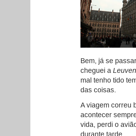
Bem, já se passa
cheguei a
Leuve
mal tenho tido te
das coisas.
A viagem correu 
acontecer sempr
vida, perdi o avi
durante tarde.