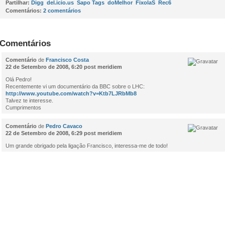
Partilhar:
Digg
del.icio.us
Sapo Tags
doMelhor
FixolaS
Rec6
Comentários:
2 comentários
Comentários
Comentário
de
Francisco Costa
22 de Setembro de 2008, 6:20 post meridiem
Olá Pedro!
Recentemente vi um documentário da BBC sobre o LHC:
http://www.youtube.com/watch?v=Ktb7LJRbMb8
Talvez te interesse.
Cumprimentos
Comentário
de
Pedro Cavaco
22 de Setembro de 2008, 6:29 post meridiem
Um grande obrigado pela ligação Francisco, interessa-me de todo!