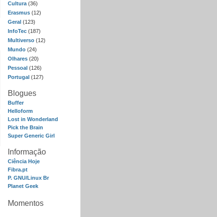
Cultura
(36)
Erasmus
(12)
Geral
(123)
InfoTec
(187)
Multiverso
(12)
Mundo
(24)
Olhares
(20)
Pessoal
(126)
Portugal
(127)
Blogues
Buffer
Helloform
Lost in Wonderland
Pick the Brain
Super Generic Girl
Informação
Ciência Hoje
Fibra.pt
P. GNU/Linux Br
Planet Geek
Momentos