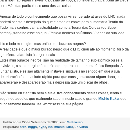
para nós não sejam visíveis, o
Bossão de Higgs
, considerado a partícula de Deus
ou a Mãe das partículas, é uma dessas coisas.
Apesar de todo o conhecimento que possa vir ser gerado através do LHC, nada
poderá ser mais desejado do que elementos chave para alimentar a Teoria do
Tudo mais conhecida na actualidade como a Teoria das Cordas (ou Super
cordas), trabalho esse ao qual
Einstein
dedicou os últimos 30 anos da sua vida.
Isto é tudo muito giro, mas então e os buracos negros?
A realidade é que o maior buraco negro que o LHC criou até ao momento, foi o da
ignorância alarmista à larga escala.
Estes mini buracos negros, são na realidade de tamanho sub-atómico ou seja
invisíveis, a sua energia não dará sequer para acender uma única lâmpada. A
juntar a isto, eles são altamente instáveis, instáveis no sentido em que a sua
deterioração é demasiado rápida para que consigam causar algum dano, eles
aparecerão e desaparecerão mais depressa que um piscar de olhos.
Não sendo eu cientista nem a
Maia
, tive conhecimento destas coisas, lendo e
seguindo aqueles que realmente sabem, neste caso o grande
Michio Kaku
, que
curiosamente também usa
WordPress
na sua página.
Publicado a
22 de Setembro de 2008, em:
Multiverso
Etiquetas:
cern
,
higgs
,
hype
,
lhc
,
michio kaku
,
universo