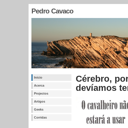
Pedro Cavaco
Cérebro, po
Inicio
devíamos te
Acerca
Projectos
Artigos
Geeks
Corridas