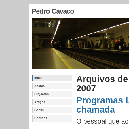
Pedro Cavaco
Arquivos de 
Inicio
2007
Acerca
Projectos
Programas L
Artigos
chamada
Geeks
Corridas
O pessoal que ac