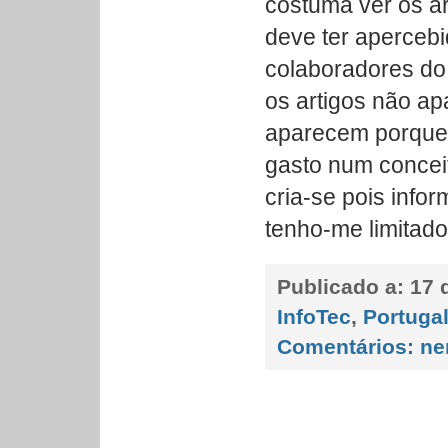
costuma ver os ar
deve ter aperceb
colaboradores do 
os artigos não a
aparecem porque 
gasto num conceit
cria-se pois inform
tenho-me limitado
Publicado a:
17 d
InfoTec
,
Portuga
Comentários:
ne